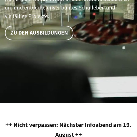
um und entdecke unser buntes Schulleben und
E-Mail
*
vielfältige Projekte.
Vorname
*
ZU DEN AUSBILDUNGEN
Informationen zur Verarbeitung Deiner Daten findest Du in un
Nachname
*
++ Nicht verpassen: Nächster Infoabend am 19.
August ++